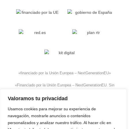
«financiado por la Unión Europea – NextGenerationEU»
«Financiado por la Unión Europea – NextGenerationEU. Sin
embargo, los puntos de vista y las opiniones expresadas
Valoramos tu privacidad
son únicamente los del autor o autores y no reflejan
necesariamente los de la Unión Europea o la Comisión
Usamos cookies para mejorar su experiencia de
Europea. Ni la Unión Europea ni la Comisión Europea
navegación, mostrarle anuncios o contenidos
pueden ser consideradas responsables de las mismas»
personalizados y analizar nuestro tráfico. Al hacer clic en