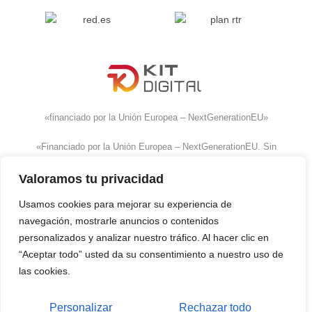
«financiado por la Unión Europea – NextGenerationEU»
«Financiado por la Unión Europea – NextGenerationEU. Sin
embargo, los puntos de vista y las opiniones expresadas
Valoramos tu privacidad
son únicamente los del autor o autores y no reflejan
necesariamente los de la Unión Europea o la Comisión
Usamos cookies para mejorar su experiencia de
Europea. Ni la Unión Europea ni la Comisión Europea
navegación, mostrarle anuncios o contenidos
pueden ser consideradas responsables de las mismas»
personalizados y analizar nuestro tráfico. Al hacer clic en
“Aceptar todo” usted da su consentimiento a nuestro uso de
las cookies.
Personalizar
Rechazar todo